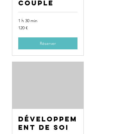
couple
1 h 30 min
120
120 €
euros
Réserver
Développem
ent de soi