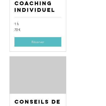
Coaching
individuel
1 h
70
70 €
euros
Réserver
Conseils de